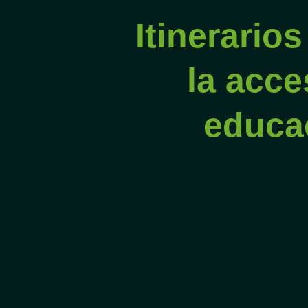
Itinerarios
la acce
educa