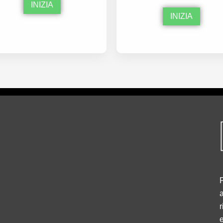
INIZIA
INIZIA
F
a
r