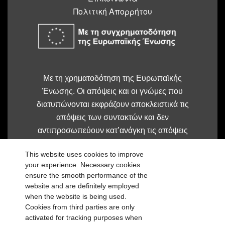
Πολιτική Απορρήτου
Με τη χρηματοδότηση της Ευρωπαϊκής
Ένωσης. Οι απόψεις και οι γνώμες που
διατυπώνονται εκφράζουν αποκλειστικά τις
απόψεις των συντακτών και δεν
αντιπροσωπεύουν κατ’ανάγκη τις απόψεις
της Ευρωπαϊκής Ένωσης ή του
This website uses cookies to improve
Ευρωπαϊκού Εκτελεστικού Οργανισμού
your experience. Necessary cookies
Εκπαίδευσης και Πολιτισμού (EACEA). Η
ensure the smooth performance of the
Ευρωπαϊκή Ένωση και ο EACEA δεν
website and are definitely employed
μπορούν να θεωρηθούν υπεύθυνοι για τις
when the website is being used.
Cookies from third parties are only
εκφραζόμενες απόψεις.
activated for tracking purposes when