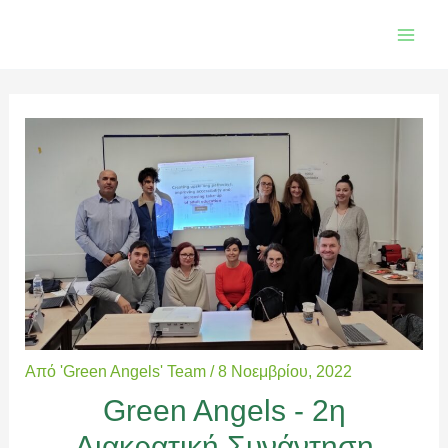
Μετάβαση
Main
στο
Men
περιεχόμενο
Από
'Green Angels' Team
/
8 Νοεμβρίου, 2022
Green Angels - 2η
Διακρατική Συνάντηση