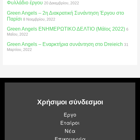
Φυλλάδιο έργου
20 Δεκεμβρίου, 2022
Green Angels – 2η Διακρατική Συνάντηση Έργου στο
Παρίσι
8 Νοεμβρίου, 2022
Green Angels ΕΝΗΜΕΡΩΤΙΚΟ ΔΕΛΤΙΟ (Μάϊος 2022)
6
Μαΐου, 2022
Green Angels – Εναρκτήρια συνάντηση στο Dreieich
31
Μαρτίου, 2022
Χρήσιμοι σύνδεσμοι
Έργο
Εταίροι
Νέα
Επικοινωνία